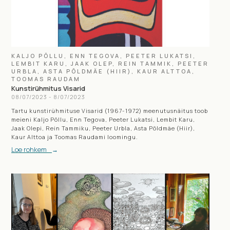
KALJO PÕLLU, ENN TEGOVA, PEETER LUKATSI,
LEMBIT KARU, JAAK OLEP, REIN TAMMIK, PEETER
URBLA, ASTA PÕLDMÄE (HIIR), KAUR ALTTOA,
TOOMAS RAUDAM
Kunstirühmitus Visarid
08
/
07
/
2023
-
8
/
07
/
2023
Tartu kunstirühmituse Visarid (1967-1972) meenutusnäitus toob
meieni Kaljo Põllu, Enn Tegova, Peeter Lukatsi, Lembit Karu,
Jaak Olepi, Rein Tammiku, Peeter Urbla, Asta Põldmäe (Hiir),
Kaur Alttoa ja Toomas Raudami loomingu.
Loe rohkem
→