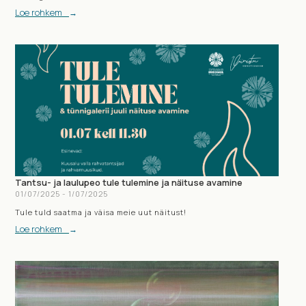
Loe rohkem
→
Tantsu- ja laulupeo tule tulemine ja näituse avamine
01
/
07
/
2025
-
1
/
07
/
2025
Tule tuld saatma ja väisa meie uut näitust!
Loe rohkem
→