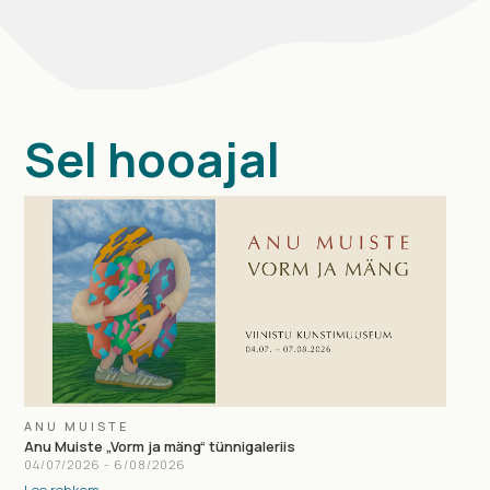
Sel hooajal
ANU MUISTE
Anu Muiste „Vorm ja mäng“ tünnigaleriis
04
/
07
/
2026
-
6
/
08
/
2026
Loe rohkem