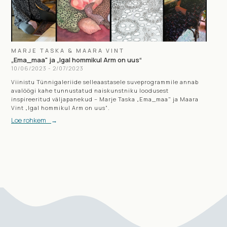
MARJE TASKA & MAARA VINT
„Ema_maa" ja „Igal hommikul Arm on uus“
10
/
06
/
2023
-
2
/
07
/
2023
Viinistu Tünnigaleriide selleaastasele suveprogrammile annab
avalöögi kahe tunnustatud naiskunstniku loodusest
inspireeritud väljapanekud – Marje Taska „Ema_maa" ja Maara
Vint „Igal hommikul Arm on uus“.
Loe rohkem
→