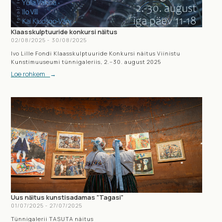
Klaasskulptuuride konkursi näitus
02
/
08
/
2025
-
30
/
08
/
2025
Ivo Lille Fondi Klaasskulptuuride Konkursi näitus Viinistu
Kunstimuuseumi tünnigaleriis, 2.–30. august 2025
Loe rohkem
→
Uus näitus kunstisadamas "Tagasi"
01
/
07
/
2025
-
27
/
07
/
2025
Tünnigalerii TASUTA näitus