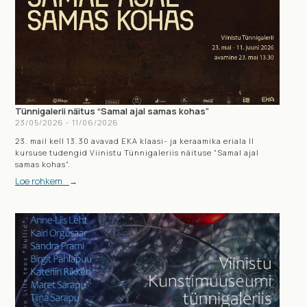
Tünnigalerii näitus “Samal ajal samas kohas”
23
/
05
/
2026
-
11
/
06
/
2026
23. mail kell 13.30 avavad EKA klaasi- ja keraamika eriala II
kursuse tudengid Viinistu Tünnigaleriis näituse “Samal ajal
samas kohas”.
Loe rohkem
→