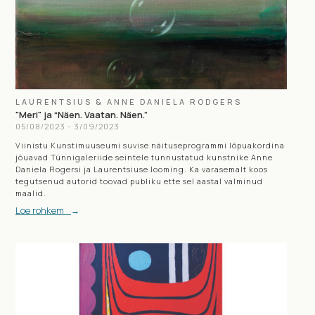
LAURENTSIUS & ANNE DANIELA RODGERS
"Meri" ja “Näen. Vaatan. Näen.”
05
/
08
/
2023
-
3
/
09
/
2023
Viinistu Kunstimuuseumi suvise näituseprogrammi lõpuakordina
jõuavad Tünnigaleriide seintele tunnustatud kunstnike Anne
Daniela Rogersi ja Laurentsiuse looming. Ka varasemalt koos
tegutsenud autorid toovad publiku ette sel aastal valminud
maalid.
Loe rohkem
→