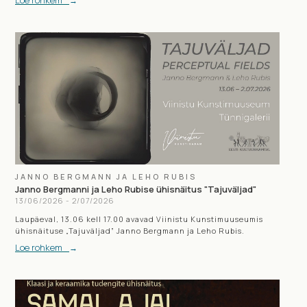
→
JANNO BERGMANN JA LEHO RUBIS
Janno Bergmanni ja Leho Rubise ühisnäitus "Tajuväljad"
13
/
06
/
2026
-
2
/
07
/
2026
Laupäeval, 13.06 kell 17.00 avavad Viinistu Kunstimuuseumis
ühisnäituse „Tajuväljad” Janno Bergmann ja Leho Rubis.
Loe rohkem
→