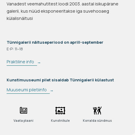
Vanadest veemahutitest loodi 2003. aastal isikupärane
galerii, kus nüüd eksponeeritakse iga suvehooaeg
külalisnäitusi
Tünnigalerii näituseperiood on aprill-september
E-P: 11–18
Praktiline info
→
Kunstimuuseumi pilet sisaldab Tünnigalerii külastust
Muuseumi piletiinfo
→
Vaata plaani
Kunstnikule
Korralda sündmus