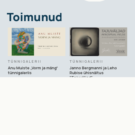
Toimunud
TÜNNIGALERII
TÜNNIGALERII
Anu Muiste „Vorm ja mäng“
Janno Bergmanni ja Leho
tünnigaleriis
Rubise ühisnäitus
"Tajuväljad"
04
/
07
/
2026
 - 
6
/
08
/
2026
13
/
06
/
2026
 - 
2
/
07
/
2026
Loe rohkem
Loe rohkem
→
→