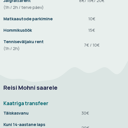
Jalgrattarent
8€/ 15€/ 20€
(1h / 2h / terve päev)
Matkaautode parkimine
10€
Hommikusöök
15€
Tenniseväljaku rent
7€ / 10€
(1h / 2h)
Kanuu rent
(1h / terve
15€ / 35€
päev)
Vaata kõiki teenuseid siit ->
Reisi Mohni saarele
Kaatriga transfeer
Täiskasvanu
30€
Kuni 14-aastane laps
20€