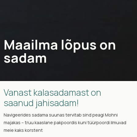
Maailma lõpus on
sadam
Vanast kalasadamast on
saanud jahisadam!
Navigeerides sadama suunas tervitab sind peagi Mohni
majakas – truu kaaslane pakpoordis kuni tüürpoordi ilmuvad
meie kaks korstent