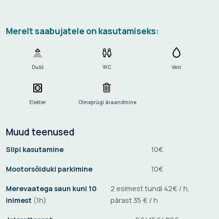
Merelt saabujatele on kasutamiseks:
Dušš
WC
Vesi
Elekter
Olmeprügi äraandmine
Muud teenused
Slipi kasutamine
10€
Mootorsõiduki parkimine
10€
Merevaatega saun kuni 10
2 esimest tundi 42€ / h,
inimest
(1h)
pärast 35 € / h