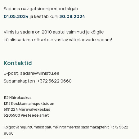
Sadama navigatsiooniperiood algab
01.05.2024
ja kestab kuni
30.09.2024
Viinistu sadam on 2010 aastal valminud ja kõigile
külalissadama nõuetele vastav väikelaevade sadam!
Kontaktid
E-post: sadam@viinistu.ee
Sadamakapten: +372 5622 9660
112 Häirekeskus
1313 Keskkonnainspektsioon
6191224 Merevalvekeskus
6205500 Veeteede amet
Kõigist vahejuhtumitest palume informeerida sadamakaptenit +372 5622
9660