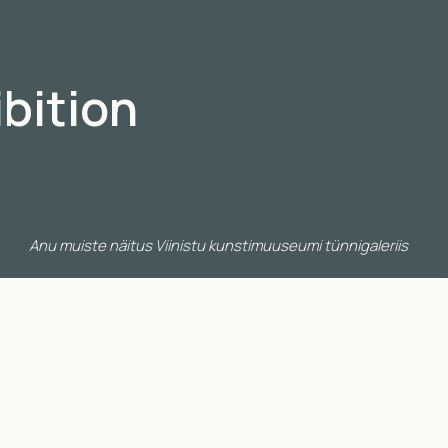
bition
Anu muiste näitus Viinistu kunstimuuseumi tünnigaleriis