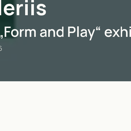
eriis
„Form and Play“ exhi
6
LERII
/
BARREL GALLERY
s tünnigaleriis 4. juuli - 6. august.