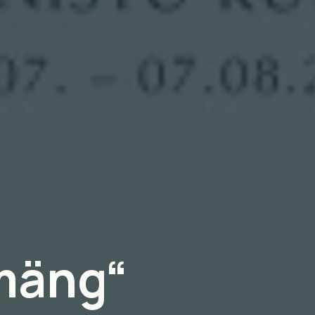
mäng“