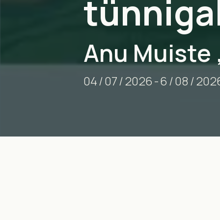
tünnigal
Anu Muiste 
04
/
07
/
2026
-
6
/
08
/
202
< SÜNDMUSED & TEATED /
EVENTS & NEWS
|
TÜNNIGA
English below ↓↓↓
Näitus on avatud hooajalise