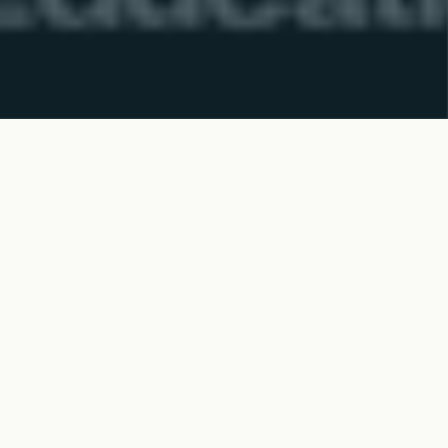
es. Neliteist
aseadjad ja
t Joelle Taylor -
in. Seansi juhatavad sisse