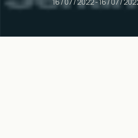
16
/
07
/
2022
-
16
/
07
/
202
< SÜNDMUSED & TEATED /
EVENTS & NEWS
|
FILM
/
English below ↓↓↓
4-osaline luulefil
luuletajat Eestist,
kogenud luuletajad 
küsimas, kas neil o
Sissepääs:
tasuta
. Linas
Film linastub eesti ja ingli