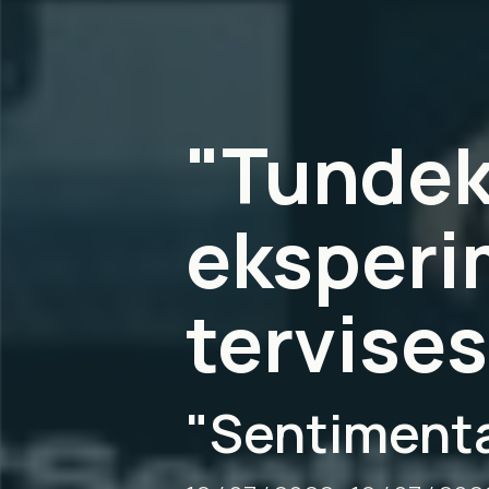
"Tundek
eksperi
tervises
"Sentimenta