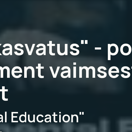
asvatus" - po
ment vaimses
t
l Education"