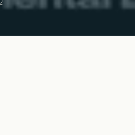
2
FILM
m on sündinud üle-Euroopalise luulekursuse raam
 Ühendkuningriigist ja Iirimaalt. Alustavad sõn
- nende seas värske T. S. Elioti preemia laureaa
n kellegagi rääkida.
tus toimub hotelli Purekkari konverentsisaalis.
se keeles. Filmil on eesti- ja ingliskeelsed subtriitrid. Pikkus 1h 26 m