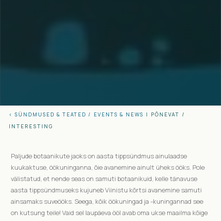
< SÜNDMUSED & TEATED /
EVENTS & NEWS
|
PÕNEVAT
/
INTERESTING
Paljude botaanikute jaoks on aasta tippsündmus ainulaadse
kuukaktuse, öökuninganna, õie avanemine ainult üheks ööks. Pole
välistatud, et nende seas on samuti botaanikuid, kelle tänavuse
aasta tippsündmuseks kujuneb Viinistu kõrtsi avanemine samuti
ainsamaks suveööks. Seega, kõik öökuningad ja -kuningannad see
on kutsung teile! Vaid sel laupäeva ööl avab oma ukse maailma kõige