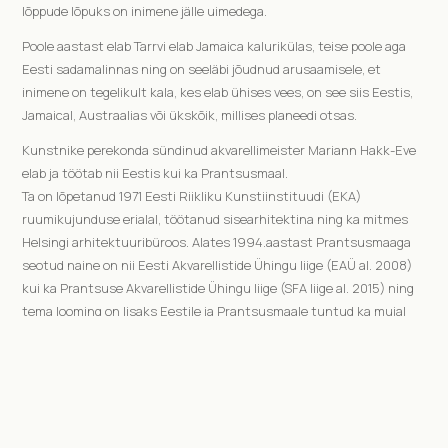
lõppude lõpuks on inimene jälle uimedega.
Poole aastast elab Tarrvi elab Jamaica kalurikülas, teise poole aga
Eesti sadamalinnas ning on seeläbi jõudnud arusaamisele, et
inimene on tegelikult kala, kes elab ühises vees, on see siis Eestis,
Jamaical, Austraalias või ükskõik, millises planeedi otsas.
Kunstnike perekonda sündinud akvarellimeister Mariann Hakk-Eve
elab ja töötab nii Eestis kui ka Prantsusmaal.
Ta on lõpetanud 1971 Eesti Riikliku Kunstiinstituudi (EKA)
ruumikujunduse erialal, töötanud sisearhitektina ning ka mitmes
Helsingi arhitektuuribüroos. Alates 1994.aastast Prantsusmaaga
seotud naine on nii Eesti Akvarellistide Ühingu liige (EAÜ al. 2008)
kui ka Prantsuse Akvarellistide Ühingu liige (SFA liige al. 2015) ning
tema looming on lisaks Eestile ja Prantsusmaale tuntud ka mujal
Euroopas.
Vaata ka siia / Look also here
→