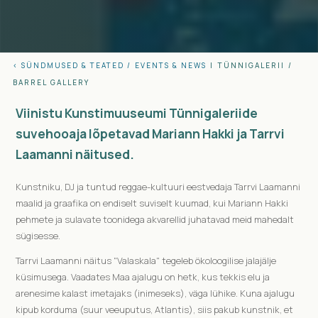
< SÜNDMUSED & TEATED /
EVENTS & NEWS
|
TÜNNIGALERII
/
BARREL GALLERY
Viinistu Kunstimuuseumi Tünnigaleriide
suvehooaja lõpetavad Mariann Hakki ja Tarrvi
Laamanni näitused.
Kunstniku, DJ ja tuntud reggae-kultuuri eestvedaja Tarrvi Laamanni
maalid ja graafika on endiselt suviselt kuumad, kui Mariann Hakki
pehmete ja sulavate toonidega akvarellid juhatavad meid mahedalt
sügisesse.
Tarrvi Laamanni näitus "Valaskala" tegeleb ökoloogilise jalajälje
küsimusega. Vaadates Maa ajalugu on hetk, kus tekkis elu ja
arenesime kalast imetajaks (inimeseks), väga lühike. Kuna ajalugu
kipub korduma (suur veeuputus, Atlantis), siis pakub kunstnik, et