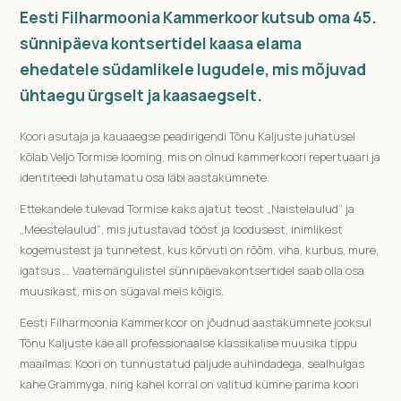
Eesti Filharmoonia Kammerkoor kutsub oma 45.
sünnipäeva kontsertidel kaasa elama
ehedatele südamlikele lugudele, mis mõjuvad
ühtaegu ürgselt ja kaasaegselt.
Koori asutaja ja kauaaegse peadirigendi Tõnu Kaljuste juhatusel
kõlab Veljo Tormise looming, mis on olnud kammerkoori repertuaari ja
identiteedi lahutamatu osa läbi aastakümnete.
Ettekandele tulevad Tormise kaks ajatut teost „Naistelaulud“ ja
„Meestelaulud“, mis jutustavad tööst ja loodusest, inimlikest
kogemustest ja tunnetest, kus kõrvuti on rõõm, viha, kurbus, mure,
igatsus … Vaatemängulistel sünnipäevakontsertidel saab olla osa
muusikast, mis on sügaval meis kõigis.
Eesti Filharmoonia Kammerkoor on jõudnud aastakümnete jooksul
Tõnu Kaljuste käe all professionaalse klassikalise muusika tippu
maailmas. Koori on tunnustatud paljude auhindadega, sealhulgas
kahe Grammyga, ning kahel korral on valitud kümne parima koori