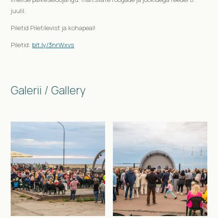
juulil.
Piletid Piletilevist ja kohapeal!
Piletid:
bit.ly/3nrWxvs
Galerii / Gallery