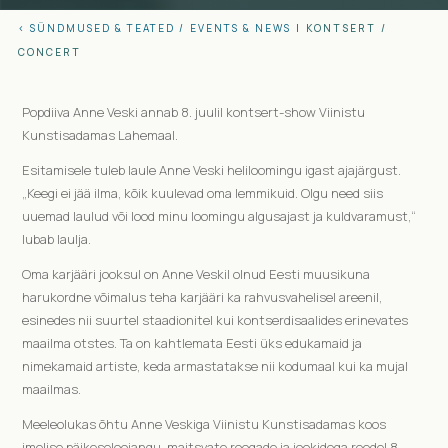
< SÜNDMUSED & TEATED /
EVENTS & NEWS
|
KONTSERT
/
CONCERT
Popdiiva Anne Veski annab 8. juulil kontsert-show Viinistu
Kunstisadamas Lahemaal.
Esitamisele tuleb laule Anne Veski heliloomingu igast ajajärgust.
„Keegi ei jää ilma, kõik kuulevad oma lemmikuid. Olgu need siis
uuemad laulud või lood minu loomingu algusajast ja kuldvaramust,“
lubab laulja.
Oma karjääri jooksul on Anne Veskil olnud Eesti muusikuna
harukordne võimalus teha karjääri ka rahvusvahelisel areenil,
esinedes nii suurtel staadionitel kui kontserdisaalides erinevates
maailma otstes. Ta on kahtlemata Eesti üks edukamaid ja
nimekamaid artiste, keda armastatakse nii kodumaal kui ka mujal
maailmas.
Meeleolukas õhtu Anne Veskiga Viinistu Kunstisadamas koos
imelise päikeseloojangu, maitsvate roogade ja jookidega reedel 8.